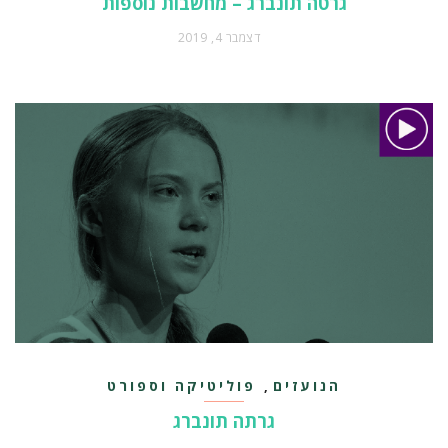
גרטה תונברג – מחשבות נוספות
דצמבר 4, 2019
הנועזים
פוליטיקה וספורט
,
גרתה תונברג