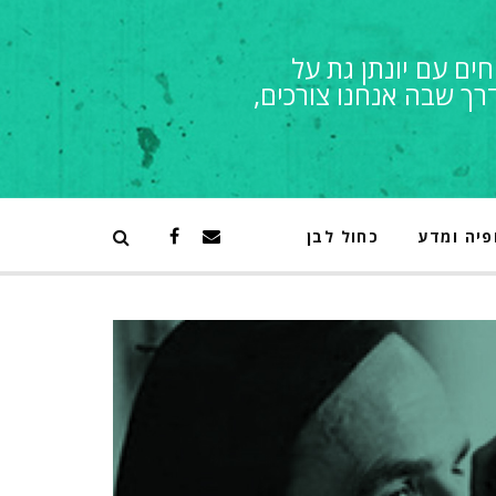
חים עם יונתן גת על
רך שבה אנחנו צורכים,
פיה ומדע
כחול לבן