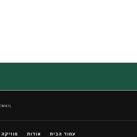
פיטר סלרס
וים ונדרס
אפריל 13, 2017
ספטמבר 19, 2011
EMAIL
עמוד הבית
אודות
מוזיקה 