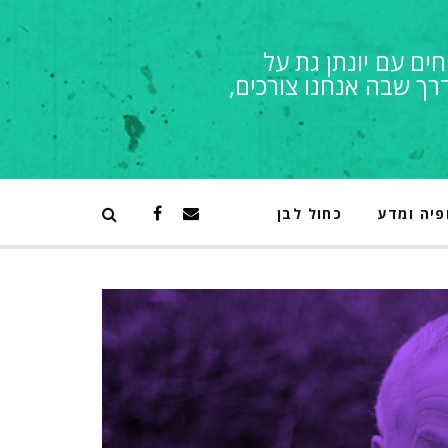
חים עם יונתן גת על
רך שבה אנחנו צורכים,
פיה ומדע
כחול לבן